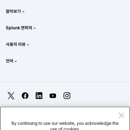
.conf
뉴스룸
알아보기
가격 체계
매뉴얼
SIEM이란?
파트너
모든 제품 보기
Splunk 연락처
교육 및 인증
Splunk 유니버설 포워더
Splunk의 정책 관련 입장
세일즈 문의
Splunk 스토어
사용자 리뷰
OpenTelemetry: 소개
Splunk Protects
Splunk에 문의
Gartner Peer Insights™
비디오
SOC에 대한 메트릭
SURGe
언어
PeerSpot
모든 리소스 보기
English
옵저버빌리티란?
Splunk 도입의 필요성
TrustRadius
Deutsch
IT 및 시스템 모니터링: 개요
Français
X
Facebook
LinkedIn
YouTube
Instagram
신뢰성 메트릭
日本語
LLM과 SLM: 차이점은 무엇인가요?
법률
프라이버시
사이트맵
Cookies
简体中文
웹 사이트 이용 약관
Modern Slavery
2025년 IT 및 기술 지출
By continuing to use our website, you acknowledge the
use of cookies.