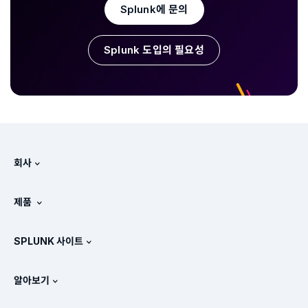
Splunk에 문의
Splunk 도입의 필요성
회사
Splunk 정보
제품
채용 정보
무료 평가판 및 다운로드
SPLUNK 사이트
Splunk의 비교 방식
제품 둘러보기
.conf
뉴스룸
알아보기
가격 체계
매뉴얼
SIEM이란?
파트너