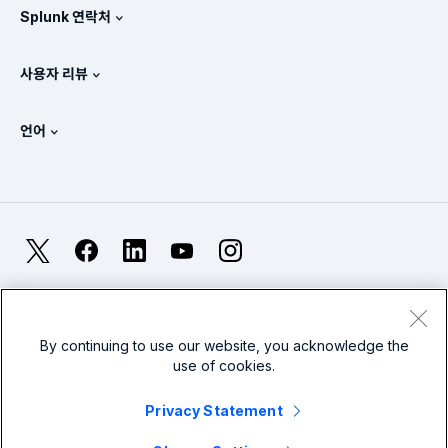
모든 제품 보기
Splunk 연락처
교육 및 인증
Splunk 유니버설 포워더
Splunk의 정책 관련 입장
세일즈 문의
Splunk 스토어
사용자 리뷰
OpenTelemetry: 소개
Splunk Protects
Splunk에 문의
Gartner Peer Insights™
비디오
SOC에 대한 메트릭
SURGe
언어
PeerSpot
모든 리소스 보기
English
옵저버빌리티란?
Splunk 도입의 필요성
TrustRadius
Deutsch
IT 및 시스템 모니터링: 개요
Français
X
Facebook
LinkedIn
YouTube
Instagram
신뢰성 메트릭
日本語
LLM과 SLM: 차이점은 무엇인가요?
법률
프라이버시
사이트맵
Cookies
简体中文
웹 사이트 이용 약관
Modern Slavery
2025년 IT 및 기술 지출
By continuing to use our website, you acknowledge the
use of cookies.
繁體中文
모든 기사 보기
Splunk Global Footer Logo
Privacy Statement