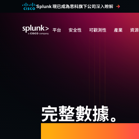
Splunk 現已成為思科旗下公司
深入瞭解
平台
安全性
可觀測性
產業
資源
完整數據。
值得信賴的