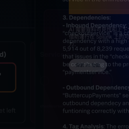
而建構
AI 需要資料可見性和上
借助運行在 Splunk 上
力。
探索 AI 功能