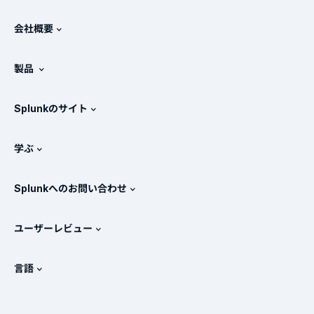
会社概要
Splunkについて
製品
採用情報
無料トライアル版とダウンロード
Splunkのサイト
Splunkと他社製品の比較
製品ツアー
.conf
ニュースルーム
学ぶ
価格
ドキュメント
SIEMとは？
パートナー
すべての製品を見る
Splunkへのお問い合わせ
トレーニングと認定
Splunk Universal Forwarder
Splunkの基本方針
営業への問い合わせ
Splunkストア
ユーザーレビュー
OpenTelemetryの概要
Splunkによる保護
お問い合わせ
Gartner Peer Insights™
ビデオ
SOCのメトリクス
SURGe
言語
PeerSpot
すべてのリソースを表示
English
オブザーバビリティとは？
Splunkが選ばれる理由
TrustRadius