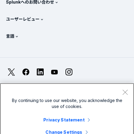
Splunkへのお問い合わせ
トレーニングと認定
Splunk Universal Forwarder
Splunkの基本方針
営業への問い合わせ
Splunkストア
ユーザーレビュー
OpenTelemetryの概要
Splunkによる保護
お問い合わせ
Gartner Peer Insights™
ビデオ
SOCのメトリクス
SURGe
言語
PeerSpot
すべてのリソースを表示
English
オブザーバビリティとは？
Splunkが選ばれる理由
TrustRadius
Deutsch
ITおよびシステム監視の概要
Français
X
Facebook
LinkedIn
YouTube
Instagram
信頼性メトリクス
한국어
LLMとSLMの違いとは？
法的事項(英語)
プライバシー(英語)
サイトマップ
简体中文
Cookies
利用規約(英語)
Modern Slavery
2026年のIT/テクノロジーへの支出
By continuing to use our website, you acknowledge the
use of cookies.
繁體中文
すべての記事を見る
Splunkグローバルフッターのロゴ
Privacy Statement
Change Settings
© 2005 - 2026 Splunk LLC 無断複写・転載を禁じます。