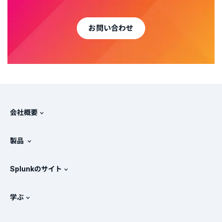
お問い合わせ
会社概要
Splunkについて
製品
採用情報
無料トライアル版とダウンロード
Splunkのサイト
Splunkと他社製品の比較
製品ツアー
.conf
ニュースルーム
学ぶ
価格
ドキュメント
SIEMとは？
パートナー
すべての製品を見る