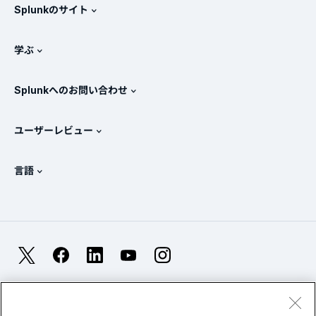
Splunkのサイト
Splunkと他社製品の比較
製品ツアー
.conf
ニュースルーム
学ぶ
価格
ドキュメント
SIEMとは？
パートナー
すべての製品を見る
Splunkへのお問い合わせ
トレーニングと認定
Splunk Universal Forwarder
Splunkの基本方針
営業への問い合わせ
Splunkストア
ユーザーレビュー
OpenTelemetryの概要
Splunkによる保護
お問い合わせ
Gartner Peer Insights™
ビデオ
SOCのメトリクス
SURGe
言語
PeerSpot
すべてのリソースを表示
English
オブザーバビリティとは？
Splunkが選ばれる理由
TrustRadius
Deutsch
ITおよびシステム監視の概要
Français
X
Facebook
LinkedIn
YouTube
Instagram
信頼性メトリクス
한국어
LLMとSLMの違いとは？
法的事項(英語)
プライバシー(英語)
サイトマップ
简体中文