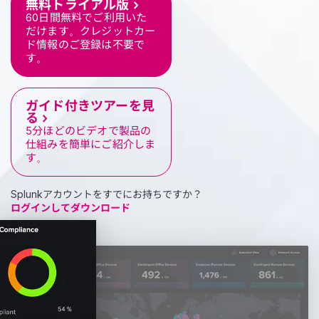
無料トライアル版
60日間無料でご利用いた
だけます。クレジットカー
ド情報のご登録は不要で
す。
ガイド付きツアーを見
る
5分ほどのビデオで製品の
仕組みを簡単にご紹介しま
す。
Splunkアカウントをすでにお持ちですか？
ログインしてダウンロード