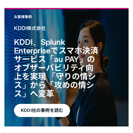
お客様事例
KDDI、Splunk
Enterpriseでスマホ決済
サービス「au PAY」の
オブザーバビリティ向
上を実現 「守りの情シ
ス」から「攻めの情シ
ス」へ変革
KDDI社の事例を読む