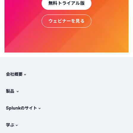
無料トライアル版
ウェビナーを見る
会社概要
Splunkについて
製品
採用情報
無料トライアル版とダウンロード
Splunkのサイト
Splunkと他社製品の比較
製品ツアー
.conf
ニュースルーム
学ぶ
価格
ドキュメント