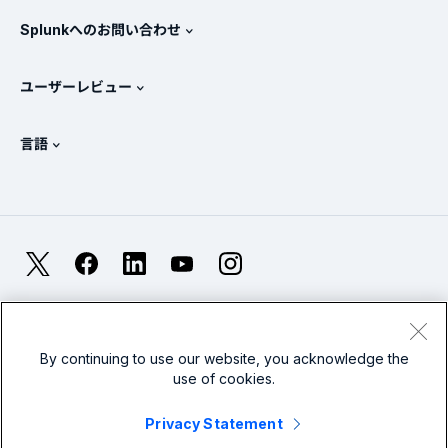
SIEMとは？
パートナー
すべての製品を見る
Splunkへのお問い合わせ
トレーニングと認定
Splunk Universal Forwarder
Splunkの基本方針
営業への問い合わせ
Splunkストア
ユーザーレビュー
OpenTelemetryの概要
Splunkによる保護
お問い合わせ
Gartner Peer Insights™
ビデオ
SOCのメトリクス
SURGe
言語
PeerSpot
すべてのリソースを表示
English
オブザーバビリティとは？
Splunkが選ばれる理由
TrustRadius
Deutsch
ITおよびシステム監視の概要
Français
X
Facebook
LinkedIn
YouTube
Instagram
信頼性メトリクス
한국어
LLMとSLMの違いとは？
法的事項(英語)
プライバシー(英語)
サイトマップ
简体中文
Cookies
利用規約(英語)
Modern Slavery
2026年のIT/テクノロジーへの支出
By continuing to use our website, you acknowledge the
use of cookies.
繁體中文
すべての記事を見る
Splunkグローバルフッターのロゴ
Privacy Statement