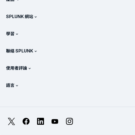
徵才
免費試用與下載
SPLUNK 網站
Splunk 的比較
產品導覽
.conf
相關新聞
學習
產品定價
說明文件
何謂 SIEM？
合作夥伴
檢視所有產品
聯絡 SPLUNK
訓練和認證
Splunk 通用轉送器
Splunk 政策定位
聯絡業務代表
Splunk 商店
使用者評論
OpenTelemetry：簡介
Splunk 保護措施
與我們聯絡
Gartner Peer Insights™
影片
SOC 的指標
SURGe
語言
PeerSpot
檢視所有資源
English
何謂可觀測性？
為何要選擇 Splunk？
TrustRadius
Deutsch
IT 及系統監控：概述
Français
X
Facebook
LinkedIn
YouTube
Instagram
可靠性指標
日本語