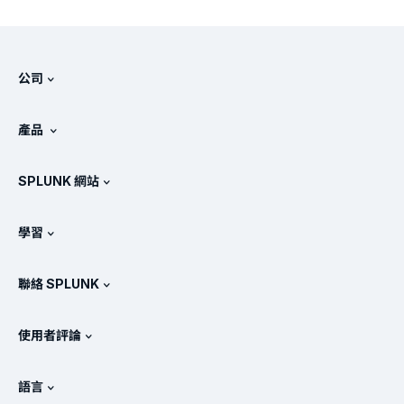
公司
關於 Splunk
產品
徵才
免費試用與下載
SPLUNK 網站
Splunk 的比較
產品導覽
.conf
相關新聞
學習
產品定價
說明文件
何謂 SIEM？
合作夥伴
檢視所有產品
聯絡 SPLUNK
訓練和認證
Splunk 通用轉送器
Splunk 政策定位
聯絡業務代表
Splunk 商店
使用者評論
OpenTelemetry：簡介
Splunk 保護措施
與我們聯絡
Gartner Peer Insights™
影片
SOC 的指標
SURGe
語言
PeerSpot