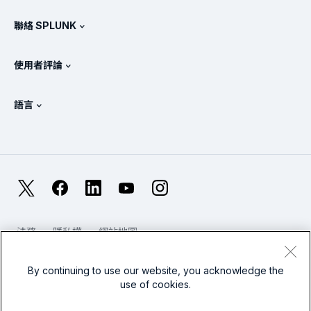
何謂 SIEM？
合作夥伴
檢視所有產品
聯絡 SPLUNK
訓練和認證
Splunk 通用轉送器
Splunk 政策定位
聯絡業務代表
Splunk 商店
使用者評論
OpenTelemetry：簡介
Splunk 保護措施
與我們聯絡
Gartner Peer Insights™
影片
SOC 的指標
SURGe
語言
PeerSpot
檢視所有資源
English
何謂可觀測性？
為何要選擇 Splunk？
TrustRadius
Deutsch
IT 及系統監控：概述
Français
X
Facebook
LinkedIn
YouTube
Instagram
可靠性指標
日本語
LLM 與 SLM：有什麼不同？
法務
隱私權
網站地圖
한국어
Cookies / 請勿出售或分享我的個人資料
網站使用條款
2025 年 IT 與科技支出
現代奴隸制
By continuing to use our website, you acknowledge the
简体中文
查看所有文章
use of cookies.
Splunk 全球頁尾標誌