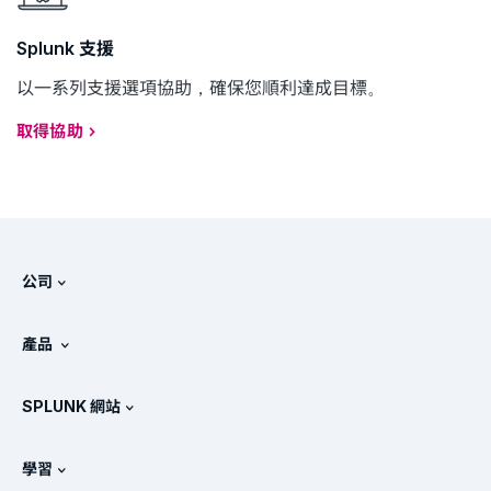
Splunk 支援
以一系列支援選項協助，確保您順利達成目標。
取得協助
公司
關於 Splunk
產品
徵才
免費試用與下載
SPLUNK 網站
Splunk 的比較
產品導覽
.conf
相關新聞
學習
產品定價
說明文件