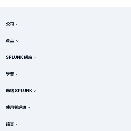
公司
關於 Splunk
產品
徵才
免費試用與下載
SPLUNK 網站
Splunk 的比較
產品導覽
.conf
相關新聞
學習
產品定價
說明文件
何謂 SIEM？
合作夥伴
檢視所有產品
聯絡 SPLUNK
訓練和認證
Splunk 通用轉送器
Splunk 政策定位
聯絡業務代表
Splunk 商店
使用者評論
OpenTelemetry：簡介
Splunk 保護措施
與我們聯絡
Gartner Peer Insights™
影片
SOC 的指標
SURGe
語言
PeerSpot
檢視所有資源