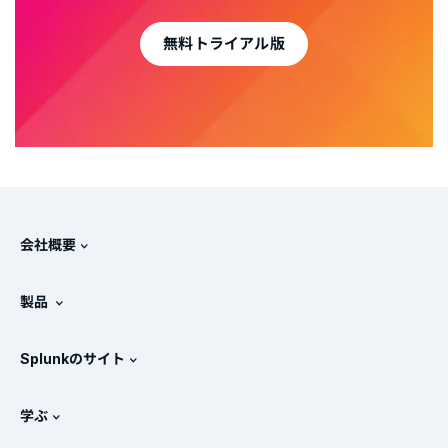
無料トライアル版
会社概要
Splunkについて
製品
採用情報
無料トライアル版とダウンロード
Splunkのサイト
Splunkと他社製品の比較
製品ツアー
.conf
ニュースルーム
学ぶ
価格
ドキュメント
SIEMとは？