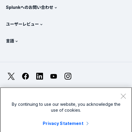
パートナー
すべての製品を見る
Splunkへのお問い合わせ
トレーニングと認定
Splunk Universal Forwarder
Splunkの基本方針
営業への問い合わせ
Splunkストア
ユーザーレビュー
OpenTelemetryの概要
Splunkによる保護
お問い合わせ
Gartner Peer Insights™
ビデオ
SOCのメトリクス
SURGe
言語
PeerSpot
すべてのリソースを表示
English
オブザーバビリティとは？
Splunkが選ばれる理由
TrustRadius
Deutsch
ITおよびシステム監視の概要
Français
X
Facebook
LinkedIn
YouTube
Instagram
信頼性メトリクス
한국어
LLMとSLMの違いとは？
法的事項(英語)
プライバシー(英語)
サイトマップ
简体中文
Cookies
利用規約(英語)
Modern Slavery
2026年のIT/テクノロジーへの支出
By continuing to use our website, you acknowledge the
use of cookies.
繁體中文
すべての記事を見る
Splunkグローバルフッターのロゴ
Privacy Statement