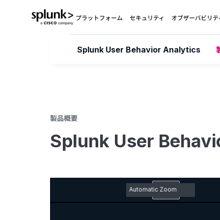
プラットフォーム
セキュリティ
オブザーバビリテ
Splunk User Behavior Analytics
製品概要
Splunk User Behav
Z
o
T
F
P
N
E
o
o
i
r
e
m
m
Z
g
n
e
x
b
O
o
g
d
v
t
e
u
o