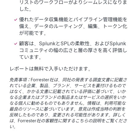
リストのワークフローがよりシームレスになりま
した。
優れたデータ収集機能とパイプライン管理機能を
備え、データのルーティング、編集、トークン化
が可能です。
顧客は、SplunkとSPLの柔軟性、およびSplunk
コミュニティの幅の広さと層の厚さを高く評価し
ています。
レポートは無料で入手いただけます。
免責事項：Forrester社は、同社の発表する調査文書に記載さ
れている企業、製品、ブランド、サービスを裏付けるもので
はなく、かかる文書に記載されている評価に基づいて、いか
なる企業またはブランドの製品またはサービスの選択をいか
なる個人に勧めるものでもありません。情報は、利用可能な
最良のリソースに基づいています。意見は作成当時の判断を
反映したものであり、変更される可能性があります。詳しく
は、Forrester社の客観性に関するこちらの説明をご覧くださ
い。