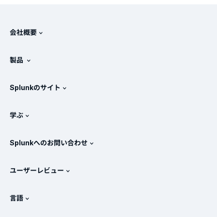
会社概要
Splunkについて
製品
採用情報
無料トライアル版とダウンロード
Splunkのサイト
Splunkと他社製品の比較
製品ツアー
.conf
ニュースルーム
学ぶ
価格
ドキュメント
SIEMとは？
パートナー
すべての製品を見る
Splunkへのお問い合わせ
トレーニングと認定
Splunk Universal Forwarder
Splunkの基本方針
営業への問い合わせ
Splunkストア
ユーザーレビュー
OpenTelemetryの概要
Splunkによる保護
お問い合わせ
Gartner Peer Insights™
ビデオ
SOCのメトリクス
SURGe
言語
PeerSpot
すべてのリソースを表示
English
オブザーバビリティとは？