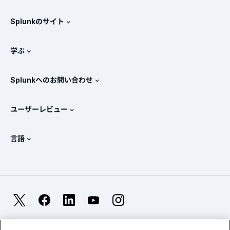
採用情報
無料トライアル版とダウンロード
Splunkのサイト
Splunkと他社製品の比較
製品ツアー
.conf
ニュースルーム
学ぶ
価格
ドキュメント
SIEMとは？
パートナー
すべての製品を見る
Splunkへのお問い合わせ
トレーニングと認定
Splunk Universal Forwarder
Splunkの基本方針
営業への問い合わせ
Splunkストア
ユーザーレビュー
OpenTelemetryの概要
Splunkによる保護
お問い合わせ
Gartner Peer Insights™
ビデオ
SOCのメトリクス
SURGe
言語
PeerSpot
すべてのリソースを表示
English
オブザーバビリティとは？
Splunkが選ばれる理由
TrustRadius
Deutsch
ITおよびシステム監視の概要
Français
X
Facebook
LinkedIn
YouTube
Instagram
信頼性メトリクス
한국어
LLMとSLMの違いとは？