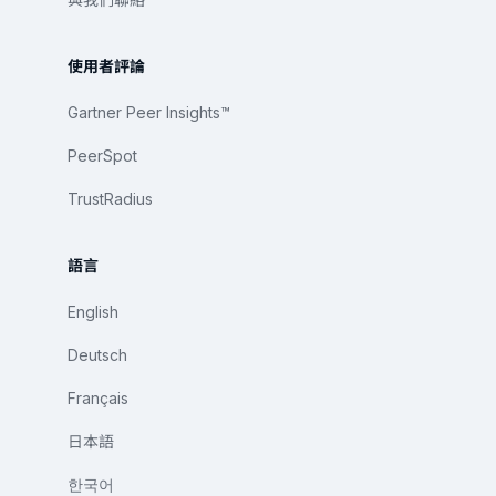
使用者評論
Gartner Peer Insights™
PeerSpot
TrustRadius
語言
English
Deutsch
Français
日本語
한국어