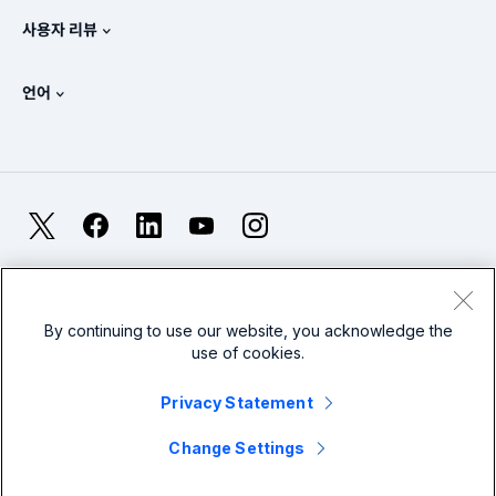
Splunk 스토어
사용자 리뷰
OpenTelemetry: 소개
Splunk Protects
Splunk에 문의
Gartner Peer Insights™
비디오
SOC에 대한 메트릭
SURGe
언어
PeerSpot
모든 리소스 보기
English
옵저버빌리티란?
Splunk 도입의 필요성
TrustRadius
Deutsch
IT 및 시스템 모니터링: 개요
Français
X
Facebook
LinkedIn
YouTube
Instagram
신뢰성 메트릭
日本語
LLM과 SLM: 차이점은 무엇인가요?
법률
프라이버시
사이트맵
Cookies
简体中文
웹 사이트 이용 약관
Modern Slavery
2025년 IT 및 기술 지출
By continuing to use our website, you acknowledge the
use of cookies.
繁體中文
모든 기사 보기
Splunk Global Footer Logo
Privacy Statement
Change Settings
© 2005 - 2026 Splunk LLC All rights reserved.