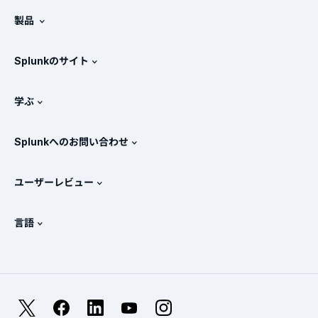
Splunkについて
製品
採用情報
無料トライアル版とダウンロード
Splunkのサイト
Splunkと他社製品の比較
製品ツアー
.conf
ニュースルーム
学ぶ
価格
ドキュメント
SIEMとは？
パートナー
すべての製品を見る
Splunkへのお問い合わせ
トレーニングと認定
Splunk Universal Forwarder
Splunkの基本方針
営業への問い合わせ
Splunkストア
ユーザーレビュー
OpenTelemetryの概要
Splunkによる保護
お問い合わせ
Gartner Peer Insights™
ビデオ
SOCのメトリクス
SURGe
言語
PeerSpot
すべてのリソースを表示
English
オブザーバビリティとは？
Splunkが選ばれる理由
TrustRadius
Deutsch
ITおよびシステム監視の概要
Français
X
Facebook
LinkedIn
YouTube
Instagram
信頼性メトリクス