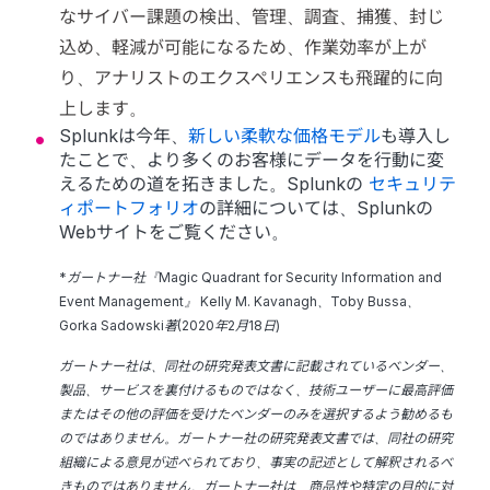
なサイバー課題の検出、管理、調査、捕獲、封じ
込め、軽減が可能になるため、作業効率が上が
り、アナリストのエクスペリエンスも飛躍的に向
上します。
Splunkは今年、
新しい柔軟な価格モデル
も導入し
たことで、より多くのお客様にデータを行動に変
えるための道を拓きました。Splunkの
セキュリテ
ィポートフォリオ
の詳細については、Splunkの
Webサイトをご覧ください。
*ガートナー社『Magic Quadrant for Security Information and
Event Management』 Kelly M. Kavanagh、Toby Bussa、
Gorka Sadowski著(2020年2月18日)
ガートナー社は、同社の研究発表文書に記載されているベンダー、
製品、サービスを裏付けるものではなく、技術ユーザーに最高評価
またはその他の評価を受けたベンダーのみを選択するよう勧めるも
のではありません。ガートナー社の研究発表文書では、同社の研究
組織による意見が述べられており、事実の記述として解釈されるべ
きものではありません。ガートナー社は、商品性や特定の目的に対