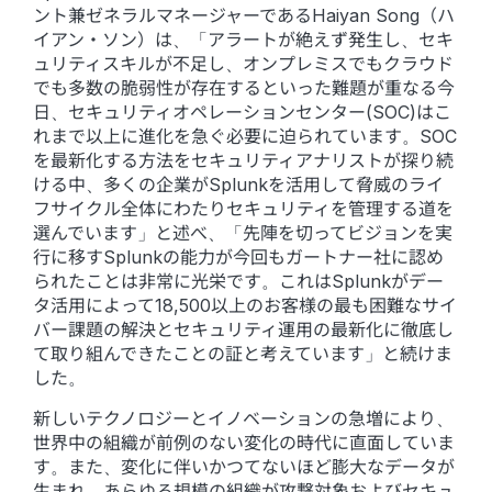
ント兼ゼネラルマネージャーであるHaiyan Song（ハ
イアン・ソン）は、「アラートが絶えず発生し、セキ
ュリティスキルが不足し、オンプレミスでもクラウド
でも多数の脆弱性が存在するといった難題が重なる今
日、セキュリティオペレーションセンター(SOC)はこ
れまで以上に進化を急ぐ必要に迫られています。SOC
を最新化する方法をセキュリティアナリストが探り続
ける中、多くの企業がSplunkを活用して脅威のライ
フサイクル全体にわたりセキュリティを管理する道を
選んでいます」と述べ、「先陣を切ってビジョンを実
行に移すSplunkの能力が今回もガートナー社に認め
られたことは非常に光栄です。これはSplunkがデー
タ活用によって18,500以上のお客様の最も困難なサイ
バー課題の解決とセキュリティ運用の最新化に徹底し
て取り組んできたことの証と考えています」と続けま
した。
新しいテクノロジーとイノベーションの急増により、
世界中の組織が前例のない変化の時代に直面していま
す。また、変化に伴いかつてないほど膨大なデータが
生まれ、あらゆる規模の組織が攻撃対象およびセキュ