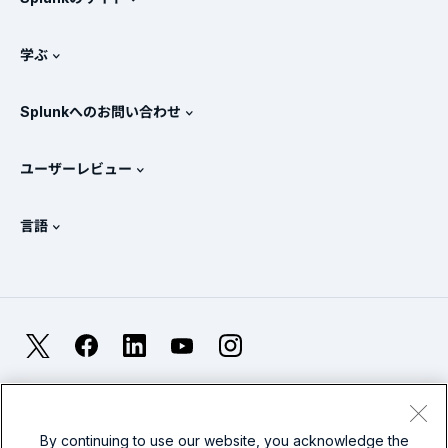
Splunkと他社製品の比較
製品ツアー
.conf
ニュースルーム
学ぶ
価格
ドキュメント
SIEMとは？
パートナー
すべての製品を見る
Splunkへのお問い合わせ
トレーニングと認定
Splunk Universal Forwarder
Splunkの基本方針
営業への問い合わせ
Splunkストア
ユーザーレビュー
OpenTelemetryの概要
Splunkによる保護
お問い合わせ
Gartner Peer Insights™
ビデオ
SOCのメトリクス
SURGe
言語
PeerSpot
すべてのリソースを表示
English
オブザーバビリティとは？
Splunkが選ばれる理由
TrustRadius
Deutsch
ITおよびシステム監視の概要
Français
X
Facebook
LinkedIn
YouTube
Instagram
信頼性メトリクス
한국어
LLMとSLMの違いとは？
法的事項(英語)
プライバシー(英語)
サイトマップ
简体中文
Cookies
利用規約(英語)
Modern Slavery
2026年のIT/テクノロジーへの支出
By continuing to use our website, you acknowledge the