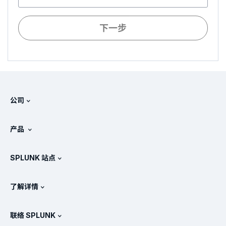
下一步
公司
关于 Splunk
产品
工作机会
免费试用和下载
SPLUNK 站点
Splunk 的对比情况
产品教程
.conf
新闻处
了解详情
定价
文档
SIEM 是什么?
合作伙伴
查看所有产品
联络 SPLUNK
培训和认证
Splunk 通用转发器