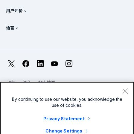
Splunk 政策立场
联系销售人员
Splunk 在线商店
用户评价
OpenTelemetry：简介
Splunk 保护
联系我们
Gartner Peer Insights™
视频
安全运营中心 (SOC) 的指标
SURGe
语言
PeerSpot
查看所有资源
English
什么是可观测性？
为什么选择 Splunk？
TrustRadius
Deutsch
IT 与系统监控：概述
Français
X
Facebook
LinkedIn
YouTube
Instagram
可靠性指标
日本語
LLM 与 SLM：有什么区别？
法律
隐私
站点地图
한국어
Cookies / 不要出售或共享我的个人数据
网站使用条款
2025 年 IT 和科技支出
现代奴隶制
By continuing to use our website, you acknowledge the
繁體中文
查看所有文章
use of cookies.
Splunk Global Footer 徽标
Privacy Statement
Change Settings
© 2005 - 2026 Splunk LLC 保留所有权利。