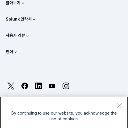
뉴스룸
알아보기
가격 체계
매뉴얼
SIEM이란?
파트너
모든 제품 보기
Splunk 연락처
교육 및 인증
Splunk 유니버설 포워더
Splunk의 정책 관련 입장
세일즈 문의
Splunk 스토어
사용자 리뷰
OpenTelemetry: 소개
Splunk Protects
Splunk에 문의
Gartner Peer Insights™
비디오
SOC에 대한 메트릭
SURGe
언어
PeerSpot
모든 리소스 보기
English
옵저버빌리티란?
Splunk 도입의 필요성
TrustRadius
Deutsch
IT 및 시스템 모니터링: 개요
Français
X
Facebook
LinkedIn
YouTube
Instagram
신뢰성 메트릭
日本語
LLM과 SLM: 차이점은 무엇인가요?
법률
프라이버시
사이트맵
Cookies
简体中文
웹 사이트 이용 약관
Modern Slavery
2025년 IT 및 기술 지출
By continuing to use our website, you acknowledge the
use of cookies.
繁體中文
모든 기사 보기
Splunk Global Footer Logo