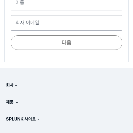
이름
회사 이메일
다음
회사
Splunk 정보
제품
채용 정보
무료 평가판 및 다운로드
SPLUNK 사이트
Splunk의 비교 방식
제품 둘러보기
.conf