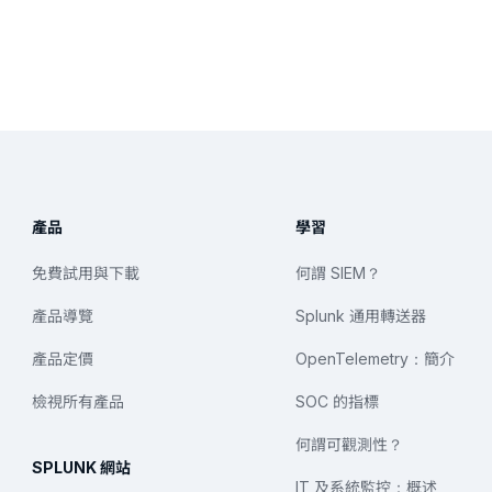
產品
學習
免費試用與下載
何謂 SIEM？
產品導覽
Splunk 通用轉送器
產品定價
OpenTelemetry：簡介
檢視所有產品
SOC 的指標
何謂可觀測性？
SPLUNK 網站
IT 及系統監控：概述