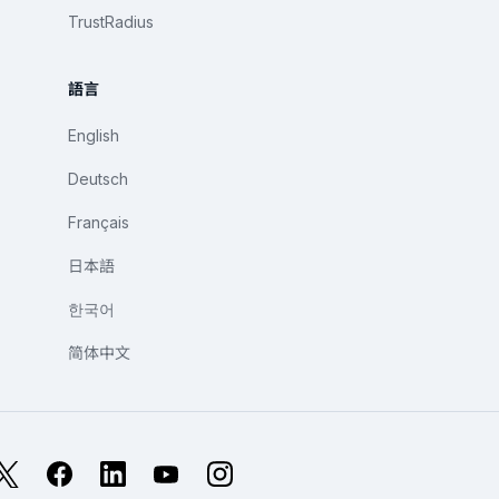
TrustRadius
語言
English
Deutsch
Français
日本語
한국어
简体中文
X
Facebook
LinkedIn
YouTube
Instagram