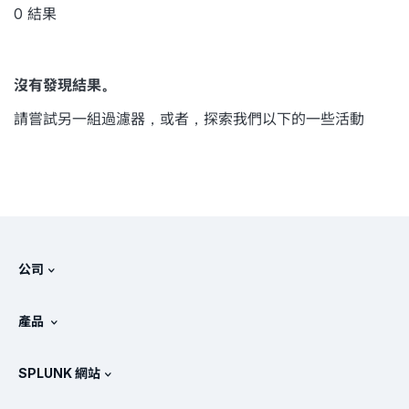
0
結果
沒有發現結果。
請嘗試另一組過濾器，或者，探索我們以下的一些活動
公司
關於 Splunk
產品
徵才
免費試用與下載
SPLUNK 網站
Splunk 的比較
產品導覽
.conf