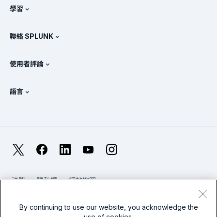
相關新聞
學習
產品定價
說明文件
何謂 SIEM？
合作夥伴
檢視所有產品
聯絡 SPLUNK
訓練和認證
Splunk 通用轉送器
Splunk 政策定位
聯絡業務代表
Splunk 商店
使用者評論
OpenTelemetry：簡介
Splunk 保護措施
與我們聯絡
Gartner Peer Insights™
影片
SOC 的指標
SURGe
語言
PeerSpot
檢視所有資源
English
何謂可觀測性？
為何要選擇 Splunk？
TrustRadius
Deutsch
IT 及系統監控：概述
Français
X
Facebook
LinkedIn
YouTube
Instagram
可靠性指標
日本語
LLM 與 SLM：有什麼不同？
法務
隱私權
網站地圖
한국어
Cookies / 請勿出售或分享我的個人資料
網站使用條款
2025 年 IT 與科技支出
現代奴隸制
By continuing to use our website, you acknowledge the
简体中文
查看所有文章
use of cookies.