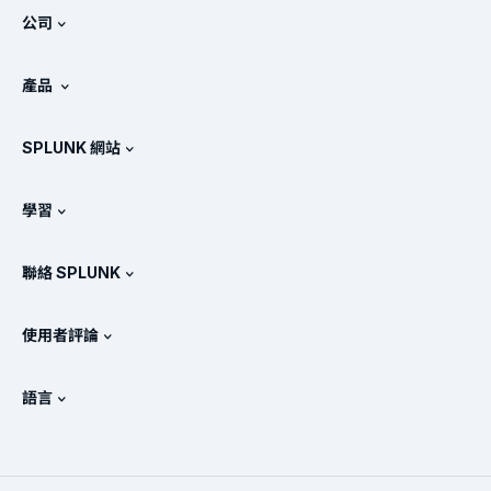
公司
關於 Splunk
產品
徵才
免費試用與下載
SPLUNK 網站
Splunk 的比較
產品導覽
.conf
相關新聞
學習
產品定價
說明文件
何謂 SIEM？
合作夥伴
檢視所有產品
聯絡 SPLUNK
訓練和認證
Splunk 通用轉送器
Splunk 政策定位
聯絡業務代表
Splunk 商店
使用者評論
OpenTelemetry：簡介
Splunk 保護措施
與我們聯絡
Gartner Peer Insights™
影片
SOC 的指標
SURGe
語言
PeerSpot
檢視所有資源
English
何謂可觀測性？
為何要選擇 Splunk？
TrustRadius
Deutsch
IT 及系統監控：概述