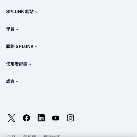
免費試用與下載
SPLUNK 網站
Splunk 的比較
產品導覽
.conf
相關新聞
學習
產品定價
說明文件
何謂 SIEM？
合作夥伴
檢視所有產品
聯絡 SPLUNK
訓練和認證
Splunk 通用轉送器
Splunk 政策定位
聯絡業務代表
Splunk 商店
使用者評論
OpenTelemetry：簡介
Splunk 保護措施
與我們聯絡
Gartner Peer Insights™
影片
SOC 的指標
SURGe
語言
PeerSpot
檢視所有資源
English
何謂可觀測性？
為何要選擇 Splunk？
TrustRadius
Deutsch
IT 及系統監控：概述
Français
X
Facebook
LinkedIn
YouTube
Instagram
可靠性指標
日本語
LLM 與 SLM：有什麼不同？