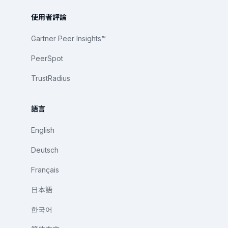
使用者評論
Gartner Peer Insights™
PeerSpot
TrustRadius
語言
English
Deutsch
Français
日本語
한국어