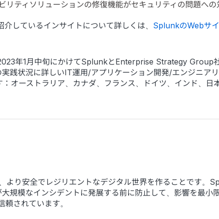
バビリティソリューションの修復機能がセキュリティの問題へ
で紹介しているインサイトについて詳しくは、
SplunkのWebサ
年1月中旬にかけてSplunkとEnterprise Strategy 
践状況に詳しいIT運用/アプリケーション開発/エンジニアリン
です：オーストラリア、カナダ、フランス、ドイツ、インド、日
)が目指すのは、より安全でレジリエントなデジタル世界を作ることです
が大規模なインシデントに発展する前に防止して、影響を最小
ら信頼されています。