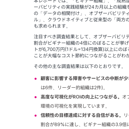
本レポートでは、「ビギナー組織」、「成熟
ーバビリティの実践経験が24カ月以上の組
の「データの相関付け」、オブザーバビリティ
ル」、クラウドネイティブと従来型の「両方の
も求められます。
注目すべき調査結果として、オブザーバビリ
割合がビギナー組織の4倍にのぼることが挙げ
トが6,700万円(1ドル=134円換算)以
ことが大幅なコスト節約につながることがわ
その他の主な調査結果は以下のとおりです。
顧客に影響する障害やサービスの中断が少
は6件、リーダー的組織は2件)。
高度な可視化がROIの向上につながる。
オ
環境の可視化を実現しています。
信頼性の目標達成に対する自信がある。
リ
割合が89%に達し、ビギナー組織の3.9