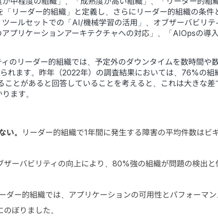
度が中程度の組織」、「成熟度が高い組織」、「リーダー的組
織を「リーダー的組織」と定義し、さらにリーダー的組織の条件
ツールセットでの「AI/機械学習の活用」、オブザーバビリ
アプリケーションアーキテクチャへの対応」、「AIOpsの導
ティのリーダー的組織では、予定外のダウンタイムを数時間や
られます。昨年（2022年）の調査結果においては、76%の組
上にのぼることがあると回答していることを考えると、これは大き
かります。
ない。
リーダー的組織で1年間に発生する障害の平均件数はビギ
ブザーバビリティの向上により、80%強の組織が問題の検出と
ーダー的組織では、アプリケーションの可用性とパフォーマン
倍にのぼりました。