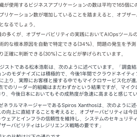
織が使用するビジネスアプリケーションの数は平均で165個に
プリケーション数が増加していることを踏まえると、オブザー
となるでしょう。
織の多くが、オブザーバビリティの実践においてAIOpsツール
的な根本原因を自動で特定できる(34%)、問題の発生を予測し
り正確に判断できる(30%)ことなどが挙げられています。
ストラテジストである松本浩彰は、次のように述べています。「調
ョンのモダナイズには積極的で、今後1年間でクラウドネイティ
7%)に上り、実際にお客様と接する中でもマイクロサービス化が
観点でのリーダー的組織はまだわずかという結果ですが、マイ
おり、今後日本においてもその成熟度が急速に高まると感じて
兼ゼネラルマネージャーであるSpiros Xanthosは、次のよ
スの向上に直結することを考えると、オブザーバビリティは今
トウェアとインフラの信頼性を維持し、システムのセキュリテ
ブザーバビリティはレジリエンス戦略の要です」
国との比較は以下の通りです。