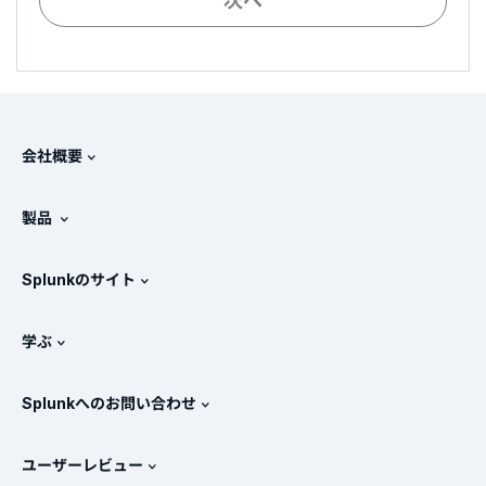
次へ
会社概要
Splunkについて
製品
採用情報
無料トライアル版とダウンロード
Splunkのサイト
Splunkと他社製品の比較
製品ツアー
.conf
ニュースルーム
学ぶ
価格
ドキュメント
SIEMとは？
パートナー
すべての製品を見る
Splunkへのお問い合わせ
トレーニングと認定
Splunk Universal Forwarder
Splunkの基本方針
営業への問い合わせ
Splunkストア
ユーザーレビュー
OpenTelemetryの概要
Splunkによる保護
お問い合わせ