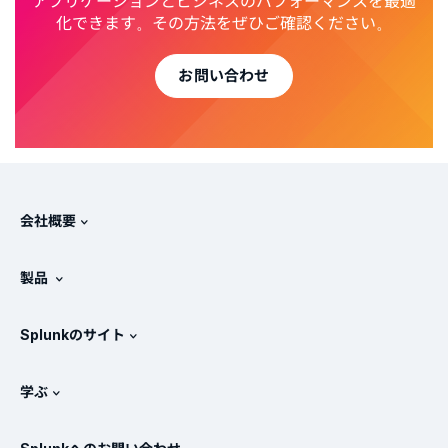
アプリケーションとビジネスのパフォーマンスを最適
化できます。その方法をぜひご確認ください。
お問い合わせ
会社概要
Splunkについて
製品
採用情報
無料トライアル版とダウンロード
Splunkのサイト
Splunkと他社製品の比較
製品ツアー
.conf
ニュースルーム
学ぶ
価格
ドキュメント
SIEMとは？
パートナー
すべての製品を見る