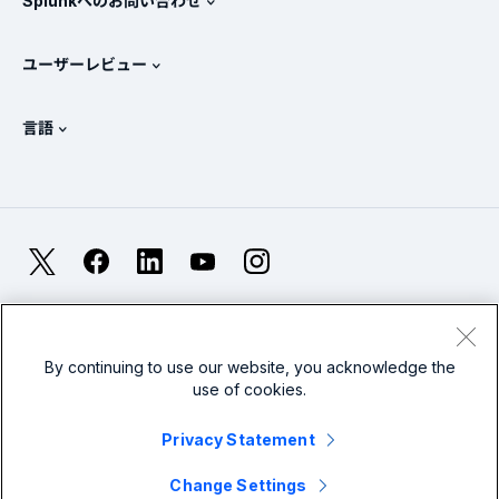
Splunkへのお問い合わせ
トレーニングと認定
Splunk Universal Forwarder
Splunkの基本方針
営業への問い合わせ
Splunkストア
ユーザーレビュー
OpenTelemetryの概要
Splunkによる保護
お問い合わせ
Gartner Peer Insights™
ビデオ
SOCのメトリクス
SURGe
言語
PeerSpot
すべてのリソースを表示
English
オブザーバビリティとは？
Splunkが選ばれる理由
TrustRadius
Deutsch
ITおよびシステム監視の概要
Français
X
Facebook
LinkedIn
YouTube
Instagram
信頼性メトリクス
한국어
LLMとSLMの違いとは？
法的事項(英語)
プライバシー(英語)
サイトマップ
简体中文
Cookies
利用規約(英語)
Modern Slavery
2026年のIT/テクノロジーへの支出
By continuing to use our website, you acknowledge the
use of cookies.
繁體中文
すべての記事を見る
Splunkグローバルフッターのロゴ
Privacy Statement
Change Settings
© 2005 - 2026 Splunk LLC 無断複写・転載を禁じます。