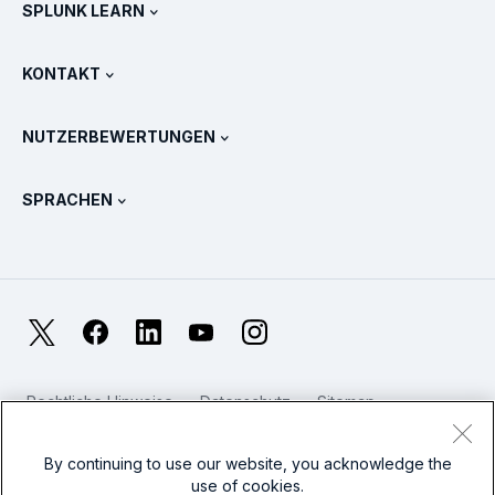
Newsroom
SPLUNK LEARN
Preise
Dokumentation
Was ist SIEM?
Partner
Alle Produkte anzeigen
KONTAKT
Schulung & Zertifizierung
Splunk Universal Forwarder
Splunk Grundsätze und Positionen
Vertrieb kontaktieren
Splunk Store
NUTZERBEWERTUNGEN
OpenTelemetry: Eine Einführung
Splunk Protects
Weitere Ansprechpartner
Gartner Peer Insights™
Videos
Metriken für das SOC
SURGe
SPRACHEN
PeerSpot
Alle Ressourcen anzeigen
English
Was ist Observability?
Warum Splunk?
TrustRadius
Français
IT- und System-Monitoring: Ein Überblick
日本語
X
Facebook
LinkedIn
YouTube
Instagram
Zuverlässigkeitsmetriken
한국어
Worin liegen die Unterschiede zwischen LLMs und SLMs?
Rechtliche Hinweise
Datenschutz
Sitemap
简体中文
Cookies
Website-Nutzungsbedingungen
IT- und Technologieausgaben für 2025
Modern Slavery
By continuing to use our website, you acknowledge the
繁體中文
Alle Artikel anzeigen
use of cookies.