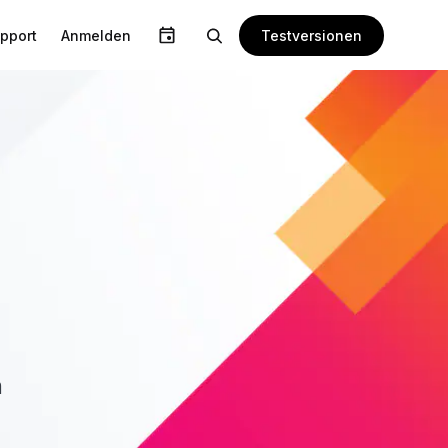
Testversionen
pport
Anmelden
n