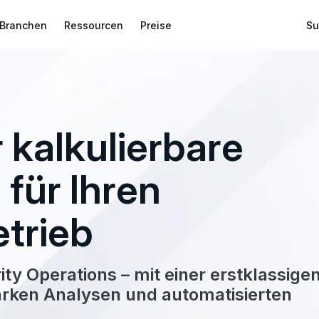
Branchen
Ressourcen
Preise
Su
r kalkulierbare
 für Ihren
etrieb
ity Operations – mit einer erstklassige
tarken Analysen und auto­matisierten