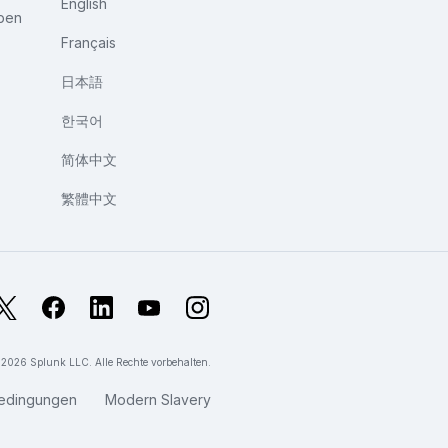
English
ben
Français
日本語
한국어
简体中文
繁體中文
X
Facebook
LinkedIn
YouTube
Instagram
026 Splunk LLC. Alle Rechte vorbehalten.
edingungen
Modern Slavery