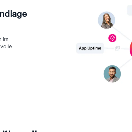
undlage
n im
volle