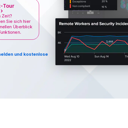
t-Tour
 Zeit?
en Sie sich hier
nellen Überblick
Funktionen.
melden und kostenlose