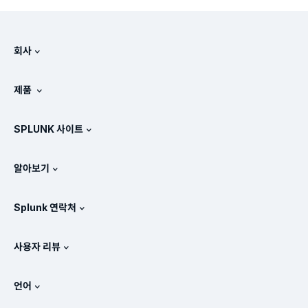
회사
Splunk 정보
제품
채용 정보
무료 평가판 및 다운로드
SPLUNK 사이트
Splunk의 비교 방식
제품 둘러보기
.conf
뉴스룸
알아보기
가격 체계
매뉴얼
SIEM이란?
파트너
모든 제품 보기
Splunk 연락처
교육 및 인증
Splunk 유니버설 포워더
Splunk의 정책 관련 입장
세일즈 문의
Splunk 스토어
사용자 리뷰
OpenTelemetry: 소개
Splunk Protects
Splunk에 문의
Gartner Peer Insights™
비디오
SOC에 대한 메트릭
SURGe
언어
PeerSpot
모든 리소스 보기
English