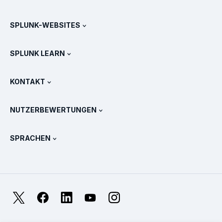
Jobs und Karriere
Kostenlose Testversionen & Downloads
SPLUNK-WEBSITES
Splunk im Vergleich
Alle Produkt-Touren
.conf
Newsroom
SPLUNK LEARN
Preise
Dokumentation
Was ist SIEM?
Partner
Alle Produkte anzeigen
KONTAKT
Schulung & Zertifizierung
Splunk Universal Forwarder
Splunk Grundsätze und Positionen
Vertrieb kontaktieren
Splunk Store
NUTZERBEWERTUNGEN
OpenTelemetry: Eine Einführung
Splunk Protects
Weitere Ansprechpartner
Gartner Peer Insights™
Videos
Metriken für das SOC
SURGe
SPRACHEN
PeerSpot
Alle Ressourcen anzeigen
English
Was ist Observability?
Warum Splunk?
TrustRadius
Français
IT- und System-Monitoring: Ein Überblick
日本語
X
Facebook
LinkedIn
YouTube
Instagram
Zuverlässigkeitsmetriken
한국어
Worin liegen die Unterschiede zwischen LLMs und SLMs?