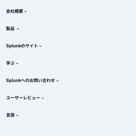
会社概要
Splunkについて
製品
採用情報
無料トライアル版とダウンロード
Splunkのサイト
Splunkと他社製品の比較
製品ツアー
.conf
ニュースルーム
学ぶ
価格
ドキュメント
SIEMとは？
パートナー
すべての製品を見る
Splunkへのお問い合わせ
トレーニングと認定
Splunk Universal Forwarder
Splunkの基本方針
営業への問い合わせ
Splunkストア
ユーザーレビュー
OpenTelemetryの概要
Splunkによる保護
お問い合わせ
Gartner Peer Insights™
ビデオ
SOCのメトリクス
SURGe
言語
PeerSpot
すべてのリソースを表示
English
オブザーバビリティとは？
Splunkが選ばれる理由
TrustRadius