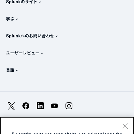
Splunkのサイト
Splunkと他社製品の比較
製品ツアー
.conf
ニュースルーム
学ぶ
価格
ドキュメント
SIEMとは？
パートナー
すべての製品を見る
Splunkへのお問い合わせ
トレーニングと認定
Splunk Universal Forwarder
Splunkの基本方針
営業への問い合わせ
Splunkストア
ユーザーレビュー
OpenTelemetryの概要
Splunkによる保護
お問い合わせ
Gartner Peer Insights™
ビデオ
SOCのメトリクス
SURGe
言語
PeerSpot
すべてのリソースを表示
English
オブザーバビリティとは？
Splunkが選ばれる理由
TrustRadius
Deutsch
ITおよびシステム監視の概要
Français
X
Facebook
LinkedIn
YouTube
Instagram
信頼性メトリクス
한국어
LLMとSLMの違いとは？
法的事項(英語)
プライバシー(英語)
サイトマップ
简体中文
Cookies
利用規約(英語)
Modern Slavery
2026年のIT/テクノロジーへの支出