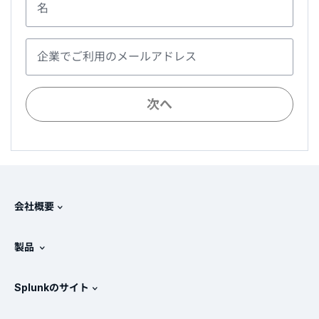
名
企業でご利用のメールアドレス
次へ
会社概要
Splunkについて
製品
採用情報
無料トライアル版とダウンロード
Splunkのサイト
Splunkと他社製品の比較
製品ツアー
.conf