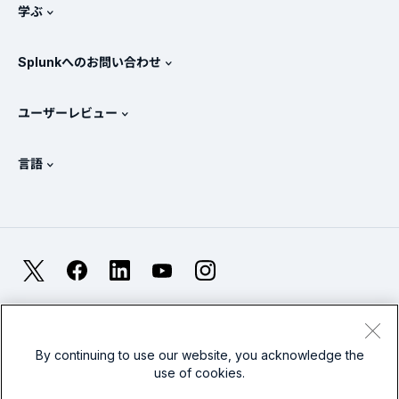
ニュースルーム
学ぶ
価格
ドキュメント
SIEMとは？
パートナー
すべての製品を見る
Splunkへのお問い合わせ
トレーニングと認定
Splunk Universal Forwarder
Splunkの基本方針
営業への問い合わせ
Splunkストア
ユーザーレビュー
OpenTelemetryの概要
Splunkによる保護
お問い合わせ
Gartner Peer Insights™
ビデオ
SOCのメトリクス
SURGe
言語
PeerSpot
すべてのリソースを表示
English
オブザーバビリティとは？
Splunkが選ばれる理由
TrustRadius
Deutsch
ITおよびシステム監視の概要
Français
X
Facebook
LinkedIn
YouTube
Instagram
信頼性メトリクス
한국어
LLMとSLMの違いとは？
法的事項(英語)
プライバシー(英語)
サイトマップ
简体中文
Cookies
利用規約(英語)
Modern Slavery
2026年のIT/テクノロジーへの支出
By continuing to use our website, you acknowledge the
use of cookies.
繁體中文
すべての記事を見る
Splunkグローバルフッターのロゴ