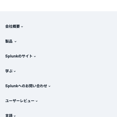
会社概要
Splunkについて
製品
採用情報
無料トライアル版とダウンロード
Splunkのサイト
Splunkと他社製品の比較
製品ツアー
.conf
ニュースルーム
学ぶ
価格
ドキュメント
SIEMとは？
パートナー
すべての製品を見る
Splunkへのお問い合わせ
トレーニングと認定
Splunk Universal Forwarder
Splunkの基本方針
営業への問い合わせ
Splunkストア
ユーザーレビュー
OpenTelemetryの概要
Splunkによる保護
お問い合わせ
Gartner Peer Insights™
ビデオ
SOCのメトリクス
SURGe
言語