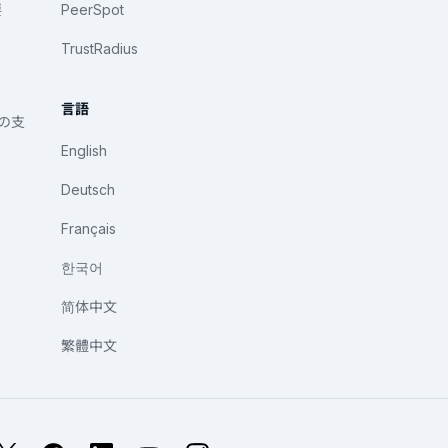
要
PeerSpot
TrustRadius
言語
への支
English
Deutsch
Français
한국어
简体中文
繁體中文