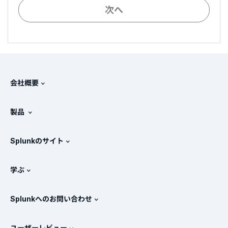
次へ
会社概要
Splunkについて
製品
採用情報
無料トライアル版とダウンロード
Splunkのサイト
Splunkと他社製品の比較
製品ツアー
.conf
ニュースルーム
学ぶ
価格
ドキュメント
SIEMとは？
パートナー
すべての製品を見る
Splunkへのお問い合わせ
トレーニングと認定
Splunk Universal Forwarder
Splunkの基本方針
営業への問い合わせ
Splunkストア
ユーザーレビュー