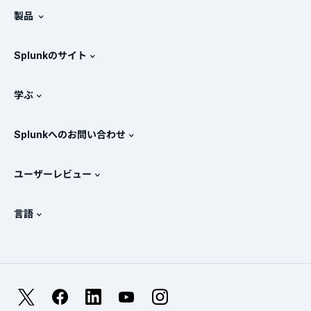
製品
採用情報
無料トライアル版とダウンロード
Splunkのサイト
Splunkと他社製品の比較
製品ツアー
.conf
ニュースルーム
学ぶ
価格
ドキュメント
SIEMとは？
パートナー
すべての製品を見る
Splunkへのお問い合わせ
トレーニングと認定
Splunk Universal Forwarder
Splunkの基本方針
営業への問い合わせ
Splunkストア
ユーザーレビュー
OpenTelemetryの概要
Splunkによる保護
お問い合わせ
Gartner Peer Insights™
ビデオ
SOCのメトリクス
SURGe
言語
PeerSpot
すべてのリソースを表示
English
オブザーバビリティとは？
Splunkが選ばれる理由
TrustRadius
Deutsch
ITおよびシステム監視の概要
Français
X
Facebook
LinkedIn
YouTube
Instagram
信頼性メトリクス