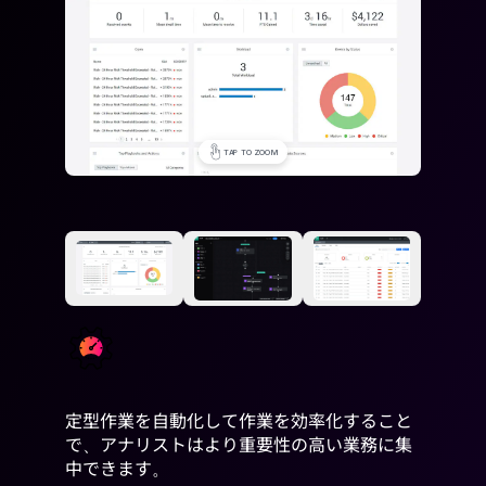
TAP TO ZOOM
TAP TO ZOOM
TAP TO ZOOM
定型作業を自動化して作業を効率化すること
で、アナリストはより重要性の高い業務に集
中できます。