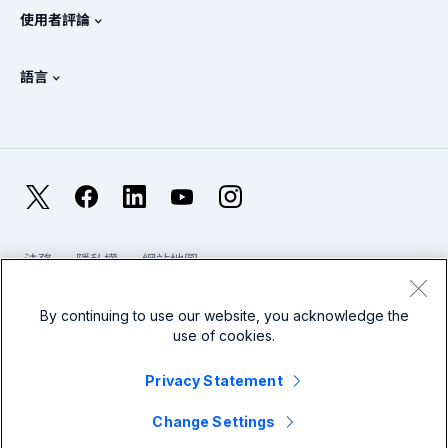
Splunk 商店
使用者評論
OpenTelemetry：簡介
Splunk 保護措施
與我們聯絡
Gartner Peer Insights™
影片
SOC 的指標
SURGe
語言
PeerSpot
檢視所有資源
English
何謂可觀測性？
為何要選擇 Splunk？
TrustRadius
Deutsch
IT 及系統監控：概述
Français
X
Facebook
LinkedIn
YouTube
Instagram
可靠性指標
日本語
LLM 與 SLM：有什麼不同？
法務
隱私權
網站地圖
한국어
Cookies / 請勿出售或分享我的個人資料
網站使用條款
2025 年 IT 與科技支出
現代奴隸制
By continuing to use our website, you acknowledge the
简体中文
查看所有文章
use of cookies.
Splunk 全球頁尾標誌
Privacy Statement
Change Settings
© 2005 - 2026 Splunk LLC 著作權所有，並保留一切權利。