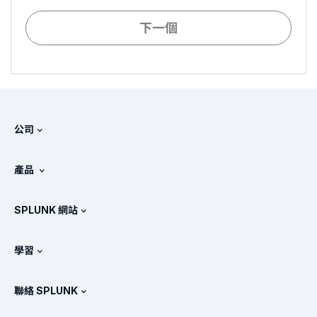
下一個
公司
關於 Splunk
產品
徵才
免費試用與下載
SPLUNK 網站
Splunk 的比較
產品導覽
.conf
相關新聞
學習
產品定價
說明文件
何謂 SIEM？
合作夥伴
檢視所有產品
聯絡 SPLUNK
訓練和認證
Splunk 通用轉送器
Splunk 政策定位
聯絡業務代表