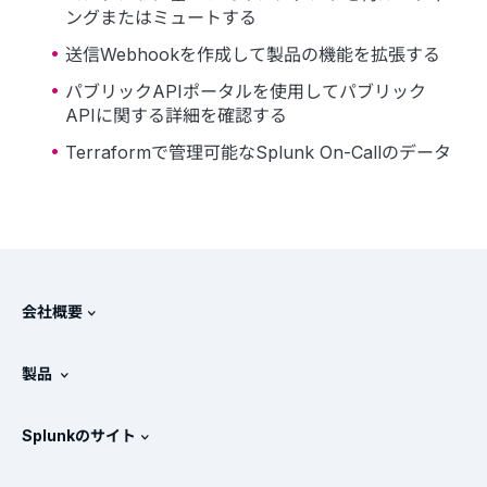
ングまたはミュートする
送信Webhookを作成して製品の機能を拡張する
パブリックAPIポータルを使用してパブリック
APIに関する詳細を確認する
Terraformで管理可能なSplunk On-Callのデータ
会社概要
Splunkについて
製品
採用情報
無料トライアル版とダウンロード
Splunkのサイト
Splunkと他社製品の比較
製品ツアー
.conf