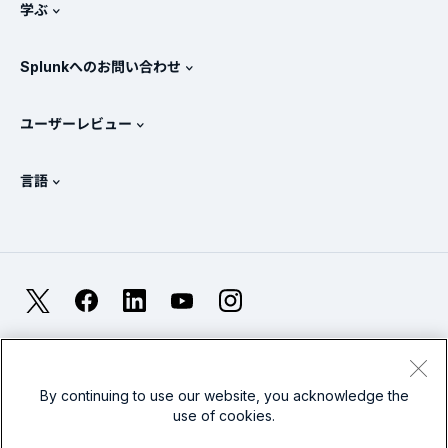
ニュースルーム
学ぶ
価格
ドキュメント
SIEMとは？
パートナー
すべての製品を見る
Splunkへのお問い合わせ
トレーニングと認定
Splunk Universal Forwarder
Splunkの基本方針
営業への問い合わせ
Splunkストア
ユーザーレビュー
OpenTelemetryの概要
Splunkによる保護
お問い合わせ
Gartner Peer Insights™
ビデオ
SOCのメトリクス
SURGe
言語
PeerSpot
すべてのリソースを表示
English
オブザーバビリティとは？
Splunkが選ばれる理由
TrustRadius
Deutsch
ITおよびシステム監視の概要
Français
X
Facebook
LinkedIn
YouTube
Instagram
信頼性メトリクス
한국어
LLMとSLMの違いとは？
法的事項(英語)
プライバシー(英語)
サイトマップ
简体中文
Cookies
利用規約(英語)
Modern Slavery
2026年のIT/テクノロジーへの支出
By continuing to use our website, you acknowledge the
use of cookies.
繁體中文
すべての記事を見る
Splunkグローバルフッターのロゴ