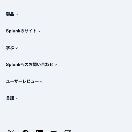
Splunkについて
製品
採用情報
無料トライアル版とダウンロード
Splunkのサイト
Splunkと他社製品の比較
製品ツアー
.conf
ニュースルーム
学ぶ
価格
ドキュメント
SIEMとは？
パートナー
すべての製品を見る
Splunkへのお問い合わせ
トレーニングと認定
Splunk Universal Forwarder
Splunkの基本方針
営業への問い合わせ
Splunkストア
ユーザーレビュー
OpenTelemetryの概要
Splunkによる保護
お問い合わせ
Gartner Peer Insights™
ビデオ
SOCのメトリクス
SURGe
言語
PeerSpot
すべてのリソースを表示
English
オブザーバビリティとは？
Splunkが選ばれる理由
TrustRadius
Deutsch
ITおよびシステム監視の概要