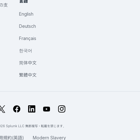
言語
への支
English
Deutsch
Français
한국어
简体中文
繁體中文
X
Facebook
LinkedIn
YouTube
Instagram
 2026 Splunk LLC 無断複写・転載を禁じます。
用規約(英語)
Modern Slavery