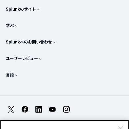
無料トライアル版とダウンロード
Splunkのサイト
Splunkと他社製品の比較
製品ツアー
.conf
ニュースルーム
学ぶ
価格
ドキュメント
SIEMとは？
パートナー
すべての製品を見る
Splunkへのお問い合わせ
トレーニングと認定
Splunk Universal Forwarder
Splunkの基本方針
営業への問い合わせ
Splunkストア
ユーザーレビュー
OpenTelemetryの概要
Splunkによる保護
お問い合わせ
Gartner Peer Insights™
ビデオ
SOCのメトリクス
SURGe
言語
PeerSpot
すべてのリソースを表示
English
オブザーバビリティとは？
Splunkが選ばれる理由
TrustRadius
Deutsch
ITおよびシステム監視の概要
Français
X
Facebook
LinkedIn
YouTube
Instagram
信頼性メトリクス
한국어
LLMとSLMの違いとは？
法的事項(英語)
プライバシー(英語)
サイトマップ