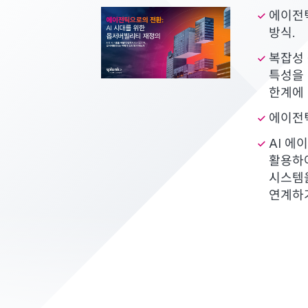
에이전
방식.
복잡성 
특성을
한계에 
에이전틱
AI 에
활용하여
시스템을
연계하기