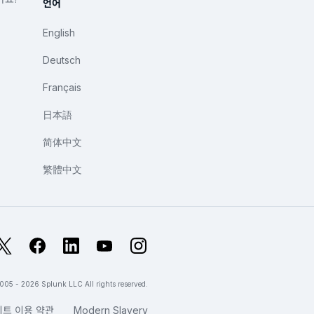
언어
English
Deutsch
Français
日本語
简体中文
繁體中文
X
Facebook
LinkedIn
YouTube
Instagram
005 - 2026 Splunk LLC All rights reserved.
이트 이용 약관
Modern Slavery