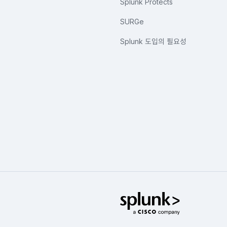
Splunk Protects
SURGe
Splunk 도입의 필요성
Splunk Glo