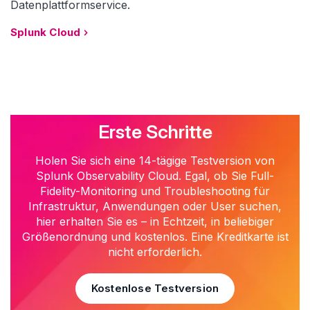
Datenplattformservice.
Splunk Cloud
Erste Schritte
Holen Sie sich eine 14-tägige Testversion von
Splunk Observability Cloud. Egal, ob Sie Full-
Fidelity-Monitoring und Troubleshooting für
Infrastruktur, Anwendungen oder User suchen,
hier erhalten Sie es – in Echtzeit, in beliebiger
Größenordnung und kostenlos. Eine Kreditkarte ist
nicht erforderlich.
Kostenlose Testversion