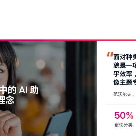
面对种
貌是一
乎效率
像主题
的 AI 助
范沃尔夫，
理念
50%
更快分类