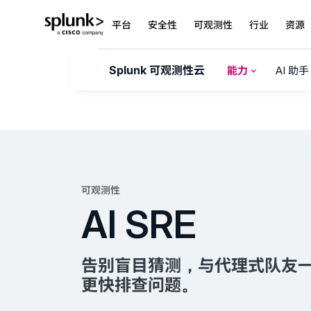
平台
安全性
可观测性
行业
资源
Splunk 可观测性云
能力
AI 助手
可观测性
AI SRE
告别盲目猜测，与代理式队友
更快排查问题。